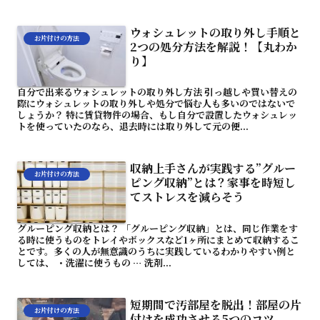
ウォシュレットの取り外し手順と
お片付けの方法
2つの処分方法を解説！【丸わか
り】
自分で出来るウォシュレットの取り外し方法 引っ越しや買い替えの
際にウォシュレットの取り外しや処分で悩む人も多いのではないで
しょうか？ 特に賃貸物件の場合、もし自分で設置したウォシュレッ
トを使っていたのなら、退去時には取り外して元の便...
収納上手さんが実践する”グルー
お片付けの方法
ピング収納”とは？家事を時短し
てストレスを減らそう
グルーピング収納とは？ 「グルーピング収納」とは、同じ作業をす
る時に使うものをトレイやボックスなど1ヶ所にまとめて収納するこ
とです。多くの人が無意識のうちに実践しているわかりやすい例と
しては、 ・洗濯に使うもの … 洗剤...
短期間で汚部屋を脱出！部屋の片
お片付けの方法
付けを成功させる5つのコツ